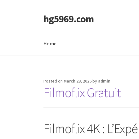
hg5969.com
Skip
Skip
to
to
navigation
content
Home
Home
Posted on
March 23, 2026
by
admin
Filmoflix Gratuit
Filmoflix 4K : L’Ex