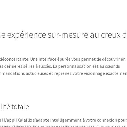
 une expérience sur-mesure au creux 
é déconcertante. Une interface épurée vous permet de découvrir en
es dernières séries à succès. La personnalisation est au cœur du
ecommandations astucieuses et reprenez votre visionnage exacteme
ité totale
s ! L’appli Xalaflix s’adapte intelligemment à votre connexion pou
définition Ultra HD 4K sur les appareils compatibles. Que vous soyez